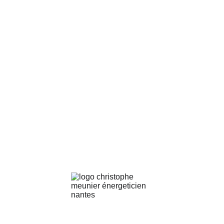
Tarifs des consultations 
(séances énergétiques holistiques / 
coaching)
*
 Séance (1h30)
- Séance Adulte : 80€ 
- Séance Enfants / Ados : 50€ 
Tarif solidaire Demandeur d'Emploi : 50€ 