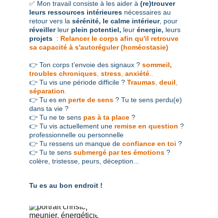
✅ Mon travail consiste à les aider à 
(re)trouver 
leurs ressources intérieures
 nécessaires au
retour vers la
 sérénité, le calme intérieur
, pour 
réveiller 
leur
 plein potentiel, 
leur
 énergie, 
leurs
projets 
 : 
Relancer le corps afin qu'il retrouve 
sa capacité à s'autoréguler (homéostasie)
👉 Ton corps t’envoie des signaux ? 
sommeil,
troubles chroniques
, 
stress
, 
anxiété
..
👉 Tu vis une période difficile ? 
Traumas
, 
deuil
, 
séparation
.
👉 Tu es en 
perte de sens
 ? Tu te sens 
perdu(e) 
dans ta vie ? 
👉 Tu ne te sens 
pas à ta place
 ? 
👉 Tu vis actuellement une 
remise en question
? 
professionnelle ou personnelle
👉 Tu ressens un manque de 
confiance en toi
 ? 
👉 Tu te sens 
s
ubmergé par tes émotions
?
colère, tristesse, peurs, déception...
Tu es au bon endroit !