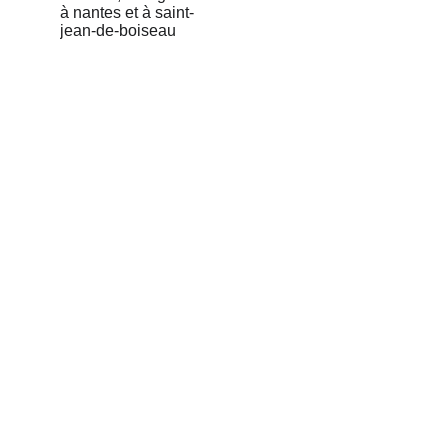
Séances en distanciel 
(téléconsultation) avec 
Christophe Meunier, 
Énergéticien.
Soins énergétiques à distance