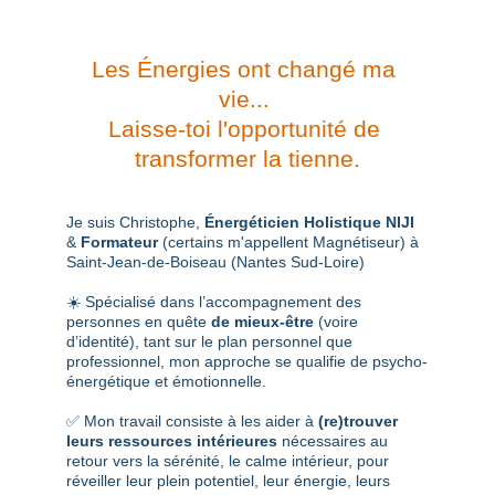
lumière intérieure.
Un immense merci pour cet accompagnement si 
humain et authentique. 🦌🪷
Les Énergies ont changé ma 
vie... 
Laisse-toi l'opportunité de 
transformer la tienne.
Je suis Christophe, 
Énergéticien Holistique NIJI
& 
Formateur
 (certains m'appellent Magnétiseur) 
à 
Saint-Jean-de-Boiseau (Nantes Sud-Loire)
☀️ Spécialisé dans l’accompagnement
des 
personnes en quête
 de mieux-être
 (voire 
d’identité), tant sur le plan 
personnel que 
professionnel
, mon approche se qualifie de 
psycho-
énergétique et émotionnelle.
✅ Mon travail consiste à les aider à 
(re)trouver 
leurs ressources intérieures
 nécessaires au 
retour vers la sérénité, le calme intérieur, pour 
réveiller leur plein potentiel, leur énergie, leurs 