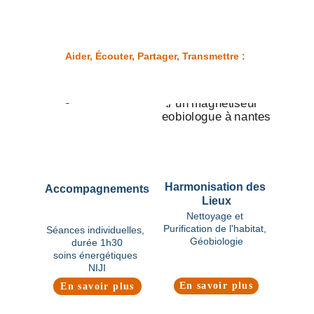
vision globale : Soins énergétiques, Qi-Cleansing, 
Magnétisme, Géobiologie (et nettoyage et 
purification des lieux de vie), Transgénérationnel, 
Ateliers Collectifs, et même Formations.
Aider, Écouter, Partager, Transmettre :
C'est ce qui m'anime.
Harmonisation des 
Accompagnements
Lieux
Nettoyage et 
Purification de l'habitat, 
Séances individuelles, 
Géobiologie
durée 1h30
soins énergétiques 
NIJI
En savoir plus
En savoir plus