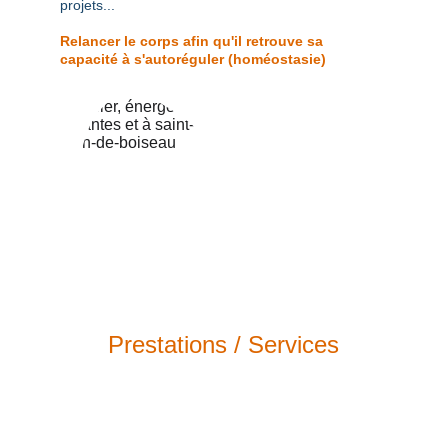
projets... 
Relancer le corps afin qu'il retrouve sa 
capacité à s'autoréguler (homéostasie)
Prestations / Services
Le domaine des énergies est vaste, mes services 
prennent donc différentes formes afin de mieux 
répondre à tes attentes et surtout afin d'avoir une 