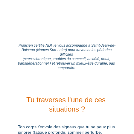
Praticien certifié NIJI, je vous accompagne à Saint-Jean-de-
Boiseau (Nantes Sud-Loire) pour traverser les périodes 
difficiles 
(stress chronique, troubles du sommeil, anxiété, deuil, 
transgénérationnel ) et retrouver un mieux-être durable, pas 
temporaire.
Tu traverses l'une de ces 
situations ?
Ton corps t’envoie des signaux que tu ne peux plus 
ignorer 
(fatigue profonde, sommeil perturbé, 